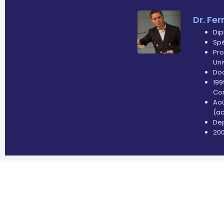
Dr. Fe
Dip
Spé
Pro
Uni
Doc
199
Co
Aoû
(ac
Dep
200