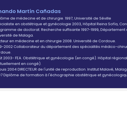
rnando Martín Cañadas
lôme de médecine et de chirurgie. 1997, Université de Séville
cialiste en obstétrique et gynécologie 2003, Hôpital Reina Sofía, Co
gramme de doctorat. Recherche suffisante 1997-1999, Département 
versité de Malaga.
teur en médecine et en chirurgie 2008. Université de Cordoue.
9-2002 Collaborateur du département des spécialités médico-chirurg
rdoue.
t 2003- FEA. Obstétrique et gynécologie (en congé). Hôpital régiona
tuellement en congé).
uis 2004 DIRECTEUR de l'unité de reproduction. Institut Malavé, Malag
7 Diplôme de formation à l'échographie obstétrique et gynécologiqu