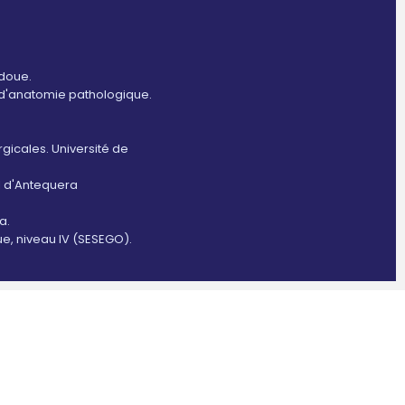
rdoue.
d'anatomie pathologique.
icales. Université de
l d'Antequera
a.
e, niveau IV (SESEGO).