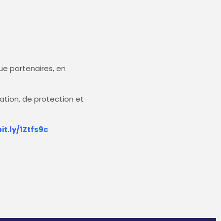
ue partenaires, en
ation, de protection et
it.ly/1Ztfs9c