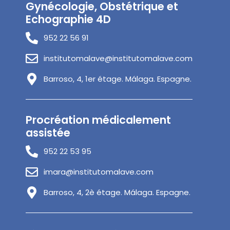
Gynécologie, Obstétrique et
Echographie 4D
952 22 56 91
institutomalave@institutomalave.com
Barroso, 4, 1er étage. Málaga. Espagne.
Procréation médicalement
assistée
952 22 53 95
imara@institutomalave.com
Barroso, 4, 2è étage. Málaga. Espagne.