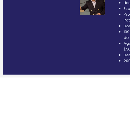
Lic
Esp
Pro
Pat
Doc
199
de
Ago
(AC
Des
200