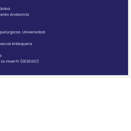
rdoba.
amento Anatomía
irúrgicas. Universidad
omarcal Antequera
a.
su nivel IV (SESEGO).