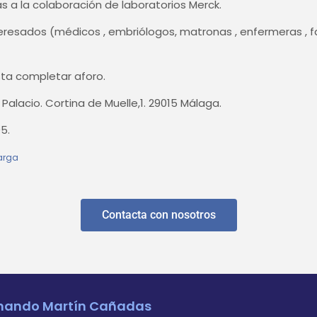
as a la colaboración de laboratorios Merck.
interesados (médicos , embriólogos, matronas , enfermeras ,
sta completar aforo.
Palacio. Cortina de Muelle,1. 29015 Málaga.
5.
arga
Contacta con nosotros
rnando Martín Cañadas