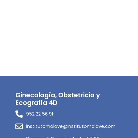
Ginecología, Obstetricia y
Ecografía 4D
952 22 56 91
institutomalave@institutomalave.com