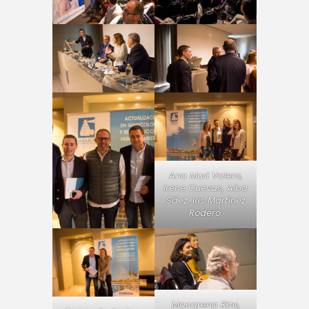
Ana Mud Valero,
Irene Cuevas, Alba
Sáez, Iris Martínez
Rodero.
Macarena Rizo,