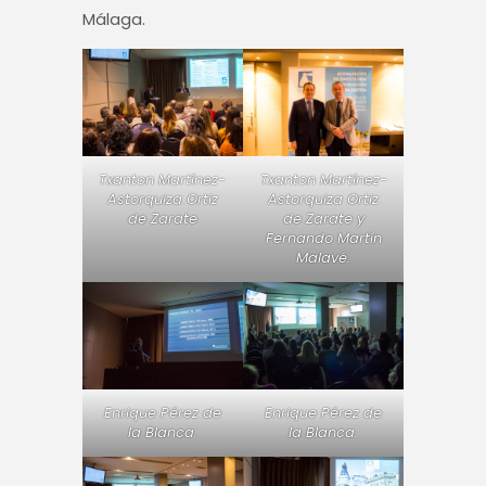
Málaga.
Txanton Martínez-
Txanton Martínez-
Astorquiza Ortiz
Astorquiza Ortiz
de Zarate
de Zarate y
Fernando Martín
Malavé.
Enrique Pérez de
Enrique Pérez de
la Blanca.
la Blanca.