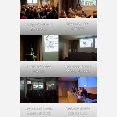
Silvia Sánchez
Fernando Martín
Ramón.
Cañadas.
Silvia Sánchez
Francisca Sonia
Ramón.
Molina García.
Francisca Sonia
Debate: Koldo
Molina García.
Carbonero,