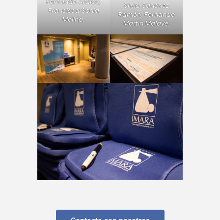
Fernando Araico,
Silvia Sánchez
Francisca Sonia
Ramón, Fernando
Molina.
Martín Malavé.