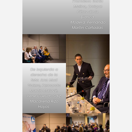
Francisca Sonia
Molina, Enrique
Pérez de la
Blanca.
Modera: Fernando
Martín Cañadas.
De izquierda a
derecha de la
foto: Ana Mud
Valero, Fernando
Martin Malavé,
Irene Cuevas Saiz,
Macarena Rizo
Hoyos.